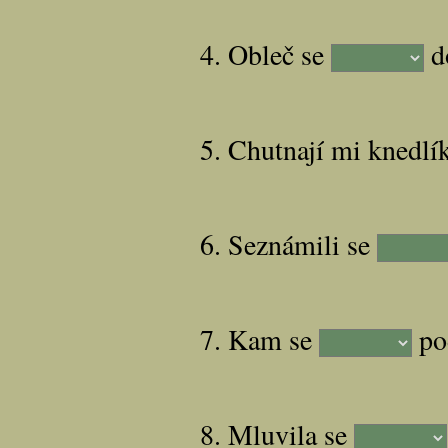
4. Obleč se
do
5. Chutnají mi knedlí
6. Seznámili se
7. Kam se
po
8. Mluvila se